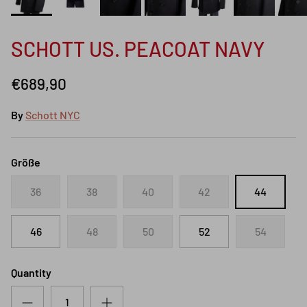
SCHOTT US. PEACOAT NAVY
€689,90
By
Schott NYC
Größe
36
38
40
42
44
46
48
50
52
54
Quantity