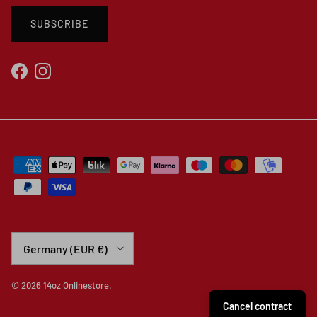
SUBSCRIBE
Facebook
Instagram
Country/Region
Germany (EUR €)
© 2026
14oz Onlinestore
.
Cancel contract