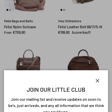
Felisi Bags and Belts
14oz Onlinestore
Felisi Nylon Suitcase
Felisi Leather Belt 68/11/5-IK
€709,90
€199,90
Ausverkauft
From
Close
14oz Onlinestore
Felisi Bags and Belts
JOIN OUR LITTLE CLUB
Felisi Suitcase Canvas Oliva
Felisi Leatherbag Suede Oliva
Join our mailing list and receive updates on soon to
€939,90
Ausverkauft
€1.019,90
Ausverkauft
be's, just arriveds, and any all information that we think
you could use.