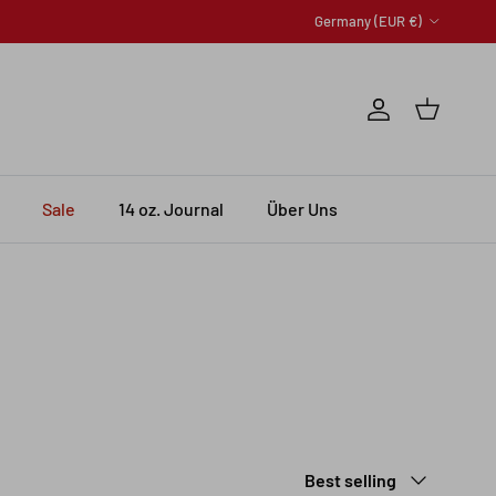
Country/Region
Germany (EUR €)
Account
Cart
Sale
14 oz. Journal
Über Uns
Sort by
Best selling