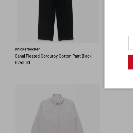
Knickerbocker
Knickerbocke
Canal Pleated Corduroy Cotton Pant Black
Bud Alpaca 
€249,90
€306,90
Aus