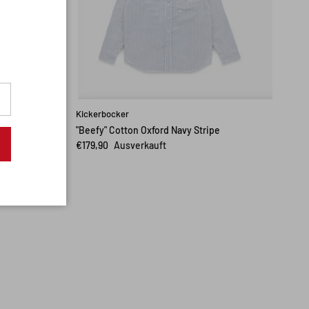
Close
Kickerbocker
"Beefy" Cotton Oxford Navy Stripe
€179,90
Ausverkauft