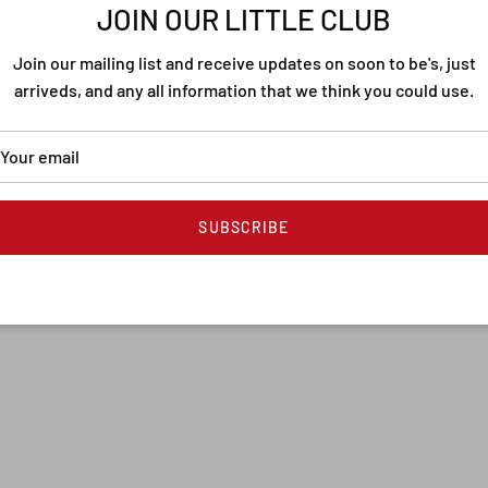
JOIN OUR LITTLE CLUB
Join our mailing list and receive updates on soon to be's, just
arriveds, and any all information that we think you could use.
r
Knickerbocker
Sweater Fog Grey
Bay Waxed Cotton & Nylon Jacket
SUBSCRIBE
verkauft
€499,90