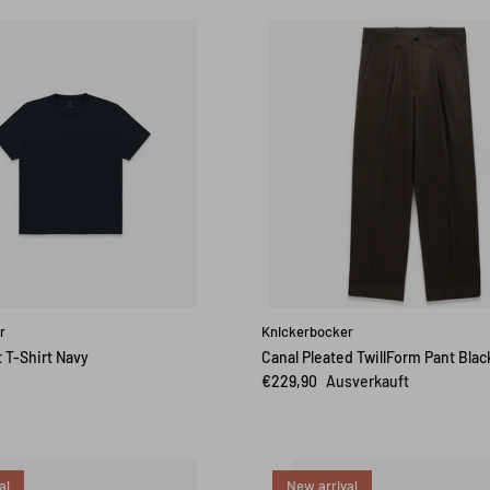
r
Knickerbocker
 T-Shirt Navy
Canal Pleated TwillForm Pant Blac
€229,90
Ausverkauft
al
New arrival