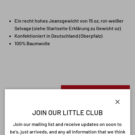
Ein recht hohes Jeansgewicht von 15 oz, rot-weißer
Selvage (siehe Startseite Erklärung zu Gewicht oz)
Konfektioniert in Deutschland (
Oberpfalz
)
100% Baumwolle
Close
JOIN OUR LITTLE CLUB
Join our mailing list and receive updates on soon to
be's, just arriveds, and any all information that we think