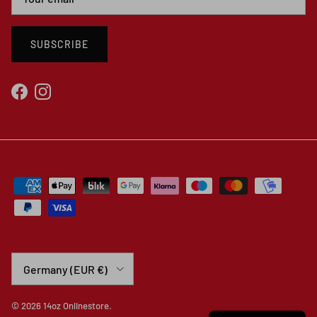
SUBSCRIBE
Facebook
Instagram
Country/Region
Germany (EUR €)
© 2026
14oz Onlinestore
.