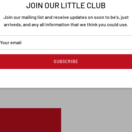
JOIN OUR LITTLE CLUB
Wetter. Die Kapuze mit
ein schmaler, darunter 
Join our mailing list and receive updates on soon to be's, just
Look. Druckknöpfe dien
arriveds, and any all information that we think you could use.
verdecken als Leiste d
kleinen Fishtail einen 
Taille und Bund bringen
Form.
SUBSCRIBE