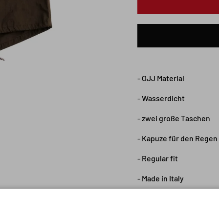
- OJJ Material
- Wasserdicht
- zwei große Taschen
- Kapuze für den Rege
- Regular fit
- Made in Italy
- DAS INLETT MUSS S
Dieser Parka verfügt ü