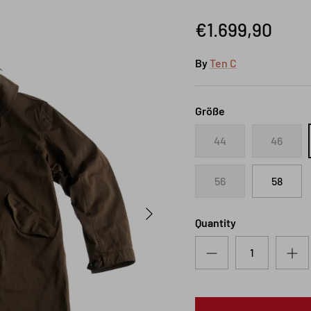
€1.699,90
By
Ten C
Größe
44
46
56
58
Next
Quantity