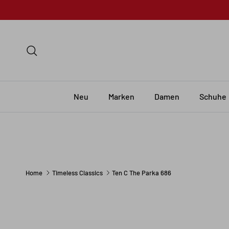
Skip to content
Search
Neu
Marken
Damen
Schuhe
Home
Timeless Classics
Ten C The Parka 686