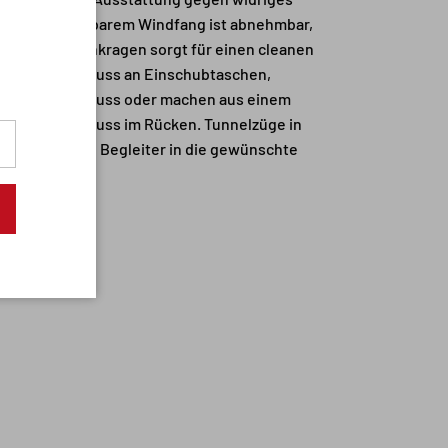
Close
 großem, formbarem Windfang ist abnehmbar,
liegender Stehkragen sorgt für einen cleanen
en als Verschluss an Einschubtaschen,
en Reißverschluss oder machen aus einem
geraden Abschluss im Rücken. Tunnelzüge in
 den robusten Begleiter in die gewünschte