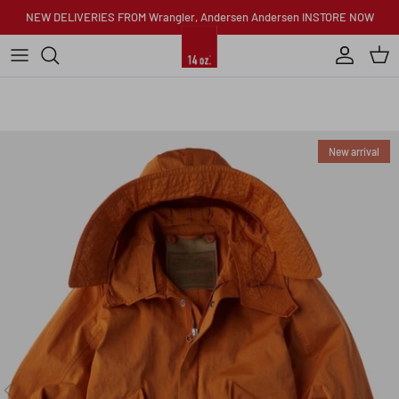
Skip to content
NEW DELIVERIES FROM Wrangler, Andersen Andersen INSTORE NOW
Account
Car
New arrival