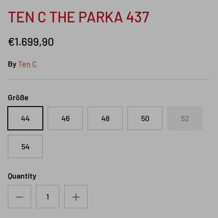
TEN C THE PARKA 437
€1.699,90
By
Ten C
Größe
44
46
48
50
52
54
Quantity