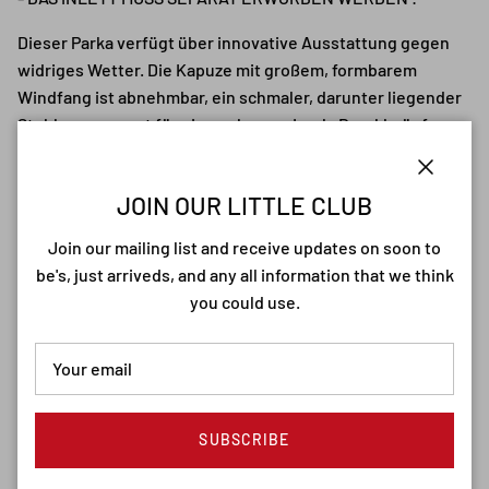
Dieser Parka verfügt über innovative Ausstattung gegen
widriges Wetter. Die Kapuze mit großem, formbarem
Windfang ist abnehmbar, ein schmaler, darunter liegender
Stehkragen sorgt für einen cleanen Look. Druckknöpfe
dienen als Verschluss an Einschubtaschen, verdecken als
Leiste den Reißverschluss oder machen aus einem kleinen
Close
JOIN OUR LITTLE CLUB
Fishtail einen geraden Abschluss im Rücken. Tunnelzüge in
Taille und Bund bringen den robusten Begleiter in die
Join our mailing list and receive updates on soon to
gewünschte Form.
be's, just arriveds, and any all information that we think
you could use.
SUBSCRIBE