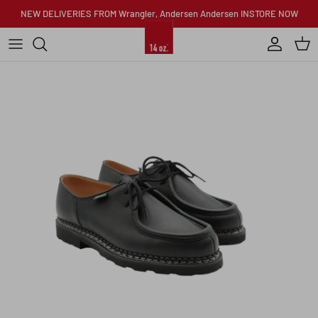
Skip to content
NEW DELIVERIES FROM Wrangler, Andersen Andersen INSTORE NOW
Account
Car