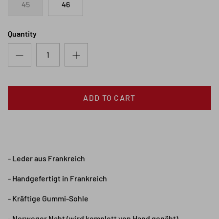
45
46
Quantity
ADD TO CART
- Leder aus Frankreich
- Handgefertigt in Frankreich
- Kräftige Gummi-Sohle
- Norweger Naht (wird komplett von Hand genäht)