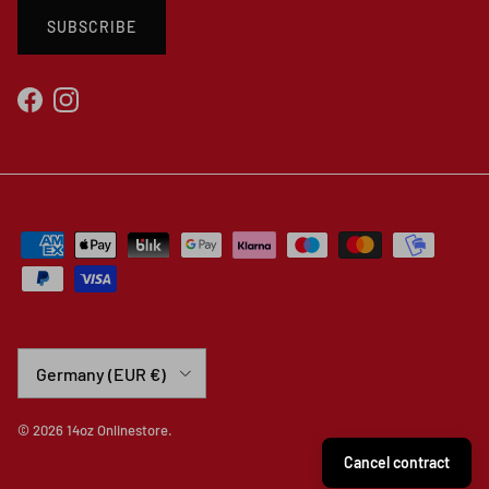
SUBSCRIBE
Facebook
Instagram
Country/Region
Germany (EUR €)
© 2026
14oz Onlinestore
.
Cancel contract