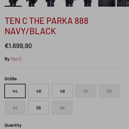
TEN C THE PARKA 888
NAVY/BLACK
€1.699,90
By
Ten C
Größe
44
46
48
50
52
54
56
58
Quantity