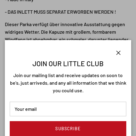
- DAS INLETT MUSS SEPARAT ERWORBEN WERDEN !
Dieser Parka verfügt über innovative Ausstattung gegen
widriges Wetter. Die Kapuze mit großem, formbarem
Windfang ist abnehmbar, ein schmaler, darunter liegender
Stehkragen sorgt für einen cleanen Look. Druckknöpfe
dienen als Verschluss an Einschubtaschen, verdecken als
Close
Leiste den Reißverschluss oder machen aus einem kleinen
JOIN OUR LITTLE CLUB
Fishtail einen geraden Abschluss im Rücken. Tunnelzüge in
Join our mailing list and receive updates on soon to
Taille und Bund bringen den robusten Begleiter in die
be's, just arriveds, and any all information that we think
gewünschte Form.
you could use.
SUBSCRIBE