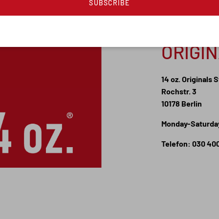
SUBSCRIBE
ORIGI
14 oz. Originals 
Rochstr. 3
10178 Berlin
Monday-Saturday
Telefon: 030 40