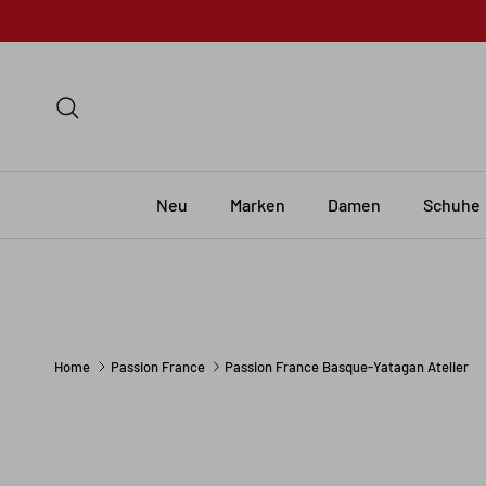
Skip to content
Search
Neu
Marken
Damen
Schuhe
Home
Passion France
Passion France Basque-Yatagan Atelier