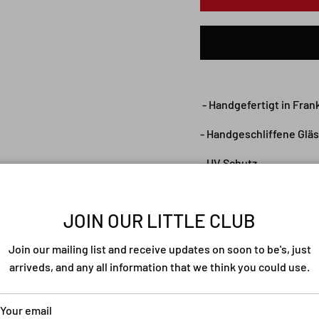
- Handgefertigt in Fran
- Handgeschliffene Glä
- UV Schutz
- Gehäuse aus Acetat
JOIN OUR LITTLE CLUB
- Anti-kratz Gläser
Join our mailing list and receive updates on soon to be's, just
arriveds, and any all information that we think you could use.