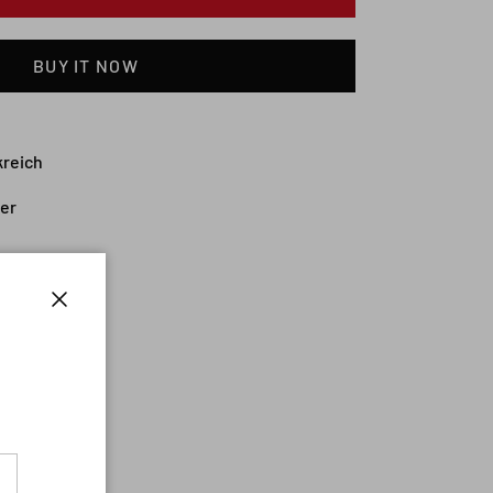
BUY IT NOW
kreich
ser
Close