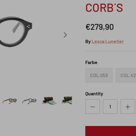
CORB´S
€279,90
Next
By
Lesca Lunetier
Farbe
COL.053
COL.4
Quantity