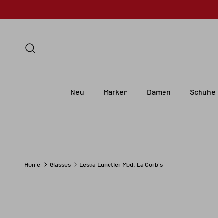
Skip to content
Search
Neu
Marken
Damen
Schuhe
Home
Glasses
Lesca Lunetier Mod. La Corb´s