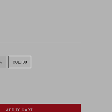
24
COL.100
ADD TO CART