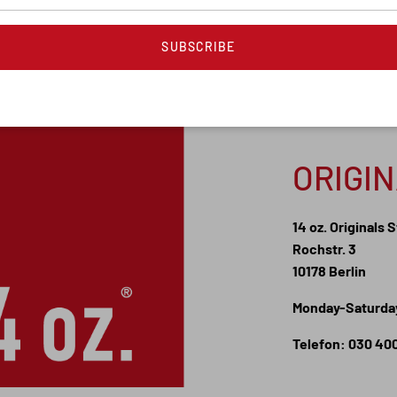
SUBSCRIBE
ORIGI
14 oz. Originals 
Rochstr. 3
10178 Berlin
Monday-Saturday
Telefon: 030 40