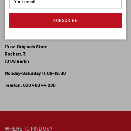
SUBSCRIBE
ORIGINALS STORE
14 oz. Originals Store
Rochstr. 3
10178 Berlin
Monday-Saturday 11:00-19:00
Telefon: 030 400 44 280
WHERE TO FIND US?