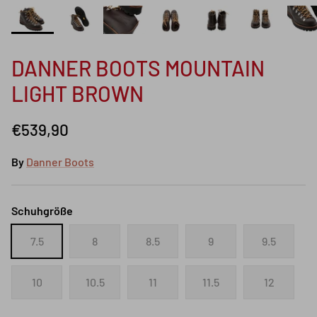
DANNER BOOTS MOUNTAIN
LIGHT BROWN
€539,90
By
Danner Boots
Schuhgröße
7.5
8
8.5
9
9.5
10
10.5
11
11.5
12